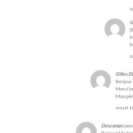
J
G
B
M
M
J
Gilles
Bonjour 
Merci b
Mon père
JUILLET 13
Descamps
says
Bonjour Madam