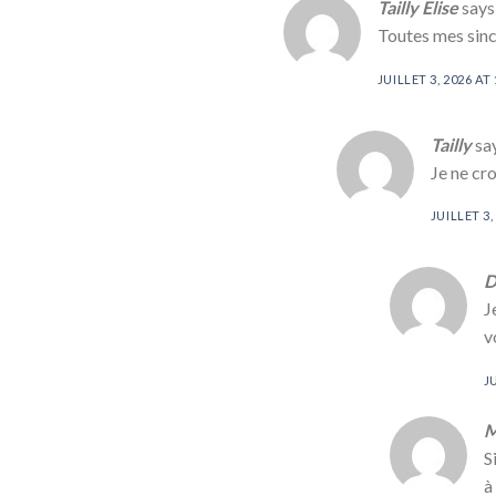
Tailly Elise
says
Toutes mes sinc
JUILLET 3, 2026 AT 
Tailly
sa
Je ne cr
JUILLET 3,
D
J
v
J
M
S
à