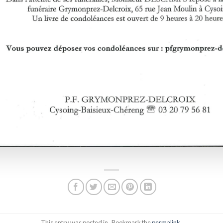
This entry was posted in . Bookmark the
permalink
.