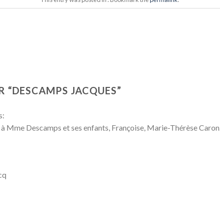
Z
 “
DESCAMPS JACQUES
”
s:
 à Mme Descamps et ses enfants, Françoise, Marie-Thérèse Caron
cq