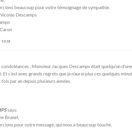
rcions beaucoup pour votre témoignage de sympathie.
t Nicolas Descamps
camps
 Caron
T 10:18
condoléances , Monsieur Jacques Descamps était quelqu’un d’une r
lui. Et c’est avec grands regrets que je n’aurai plus ces quelques mi
fois par an depuis plusieurs années.
MPS
says:
e Brunel,
rcions pour votre message, qui nous a beaucoup touché.