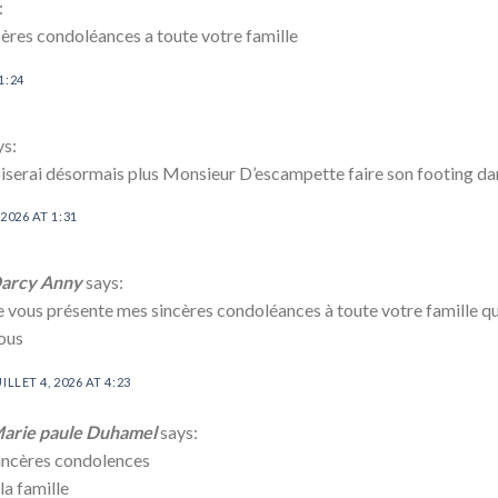
:
ères condoléances a toute votre famille
1:24
ys:
oiserai désormais plus Monsieur D’escampette faire son footing da
 2026 AT 1:31
arcy Anny
says:
e vous présente mes sincères condoléances à toute votre famille qu
ous
UILLET 4, 2026 AT 4:23
arie paule Duhamel
says:
incères condolences
 la famille