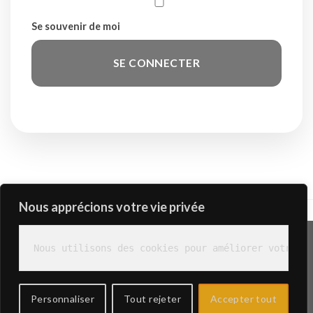
Se souvenir de moi
Nous apprécions votre vie privée
Nous utilisons des cookies pour améliorer votre ex
POMPES FUNÈBRES
PRÉVOYANCE OBSÈQUE
CHAMBRES FUNÉRAIRES
MARBRERIE
MENTIONS LÉGALES
AVIS DE DÉCÈS
CONTACT
Personnaliser
Tout rejeter
Accepter tout
Copyright 2026 ©
E.Legrand